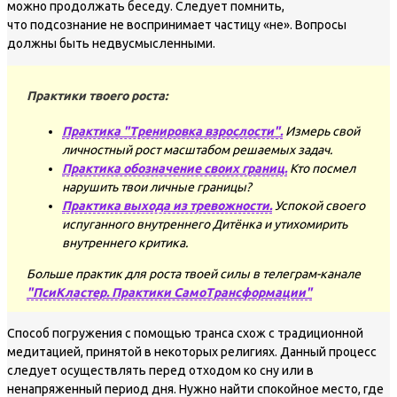
можно продолжать беседу. Следует помнить,
что подсознание не воспринимает частицу «не». Вопросы
должны быть недвусмысленными.
Практики твоего роста:
Практика "Тренировка взрослости".
Измерь свой
личностный рост масштабом решаемых задач.
Практика обозначение своих границ.
Кто посмел
нарушить твои личные границы?
Практика выхода из тревожности.
Успокой своего
испуганного внутреннего Дитёнка и утихомирить
внутреннего критика.
Больше практик для роста твоей силы в телеграм-канале
"ПсиКластер. Практики СамоТрансформации"
Способ погружения с помощью транса схож с традиционной
медитацией, принятой в некоторых религиях. Данный процесс
следует осуществлять перед отходом ко сну или в
ненапряженный период дня. Нужно найти спокойное место, где