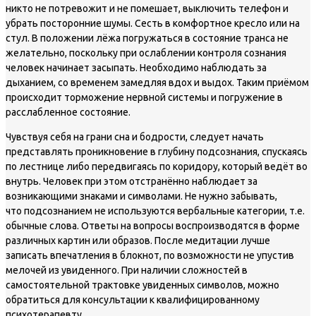
никто не потревожит и не помешает, выключить телефон и
убрать посторонние шумы. Сесть в комфортное кресло или на
стул. В положении лёжа погружаться в состояние транса не
желательно, поскольку при ослаблении контроля сознания
человек начинает засыпать. Необходимо наблюдать за
дыханием, со временем замедляя вдох и выдох. Таким приёмом
происходит торможение нервной системы и погружение в
расслабленное состояние.
Чувствуя себя на грани сна и бодрости, следует начать
представлять проникновение в глубину подсознания, спускаясь
по лестнице либо передвигаясь по коридору, который ведёт во
внутрь. Человек при этом отстранённо наблюдает за
возникающими знаками и символами. Не нужно забывать,
что подсознанием не используются вербальные категории, т.е.
обычные слова. Ответы на вопросы воспроизводятся в форме
различных картин или образов. После медитации лучше
записать впечатления в блокнот, по возможности не упустив
мелочей из увиденного. При наличии сложностей в
самостоятельной трактовке увиденных символов, можно
обратиться для консультации к квалифицированному
психотерапевту.