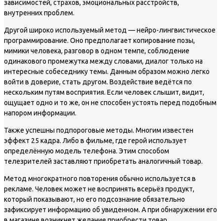
зависимостей, страхов, эмоциональных расстройств,
внутренних проблем.
Другой широко используемый метод — нейро-лингвистическое
программирование. Оно предполагает копирование позы,
мимики человека, разговор в одном темпе, соблюдение
одинакового промежутка между словами, диалог только на
интересные собеседнику темы. Данным образом можно легко
войти в доверие, стать другом. Воздействие ведётся по
нескольким путям восприятия. Если человек слышит, видит,
ощущает одно и то же, он не способен устоять перед подобным
напором информации.
Также успешны подпороговые методы. Многим известен
эффект 25 кадра. Либо в фильме, где герой использует
определённую модель телефона. Этим способом
телезрителей заставляют приобретать аналогичный товар.
Метод многократного повторения обычно используется в
рекламе. Человек может не воспринять всерьёз продукт,
который показывают, но его подсознание обязательно
зафиксирует информацию об увиденном. А при обнаружении его
в магазине возникнет желание приобрести товар.