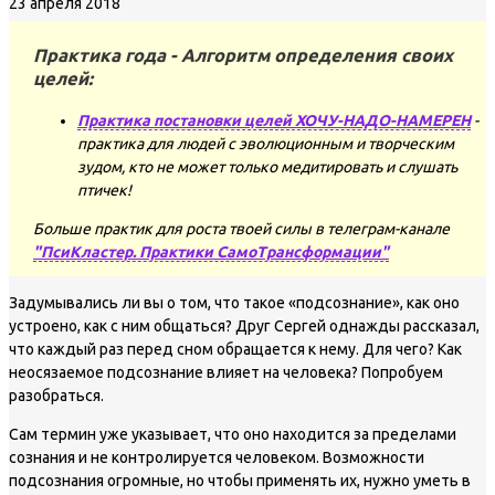
23 апреля 2018
Практика года - Алгоритм определения своих
целей:
Практика постановки целей ХОЧУ-НАДО-НАМЕРЕН
-
практика для людей с эволюционным и творческим
зудом, кто не может только медитировать и слушать
птичек!
Больше практик для роста твоей силы в телеграм-канале
"ПсиКластер. Практики СамоТрансформации"
Задумывались ли вы о том, что такое «подсознание», как оно
устроено, как с ним общаться? Друг Сергей однажды рассказал,
что каждый раз перед сном обращается к нему. Для чего? Как
неосязаемое подсознание влияет на человека? Попробуем
разобраться.
Сам термин уже указывает, что оно находится за пределами
сознания и не контролируется человеком. Возможности
подсознания огромные, но чтобы применять их, нужно уметь в