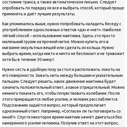
состояние транса, а также автоматическое письмо. Следует
опробовать по порядку их все и выбрать способ, который проще
применять и даёт лучшие результаты.
Как упоминалось выше, нужно попробовать наладить беседу с
употреблением односложных ответов «да» и «нет». Наиболее
лёгкий способ – использование маятника. Здесь это просто
маленький грузик на прочной нитке. Можно купить его в
магазине оккультных вещей или сделать из кольца. Нужно
выбрать время, когда никто и ничто не беспокоит и не тревожит
хотя бы в течение 30 минут.
Нужно сесть в удобную позу за стол и расположить локоть на
его поверхности. Зажать нить между большим и указательным
пальцем. Следует решить, какое движение маятника будет
означать положительный ответ, а какое отрицательный. Можно
немного покачать его, чтобы почувствовать колебание. После
этого прекращается любое усилие, и человек расслабляется.
Подсознанию задаётся вопрос, который предполагает
однозначный ответ. Например, «Согласен ли ты поговорить со
мной?». Спустя некоторое время маятник начнёт двигаться без
намеренного усилия человека. Получив ответ на этот вопрос,