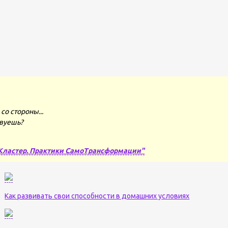
со стороны...
твуешь?
Кластер. Практики СамоТрансформации"
Как развивать свои способности в домашних условиях