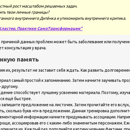
стный рост масштабом решаемых задач.
ить твои личные границы?
ганного внутреннего Дитёнка и утихомирить внутреннего критика.
Кластер. Практики СамоТрансформации"
, причиной данных проблем может быть заболевание или полученн
т консультация у врача.
енную память
яя их, результат не заставит себя ждать. Как развить долговрем
ериал самый простой к запоминанию. Затем начните заучивать прозы
-другому.
ждение способствует лучшему усвоению материала. Поэтому, изучая
тся ещё быстрее.
запишите предложение на листочек. Затем прочитайте его вслух, и
ь, сколько букв «п» в предложении. Данная тренировка дополнит
ементарной информации начните придумывать ассоциации. Наприме
проще, ассоциировав его с каким-либо знаменитым персонажем. Е
 опишите их. Каждый раз дополняйте картину новыми фактами, при