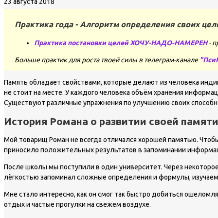
23 августа 2018
Практика года - Алгоритм определения своих цел
Практика постановки целей ХОЧУ-НАДО-НАМЕРЕН
- п
Больше практик для роста твоей силы в телеграм-канале
"Пси
Память обладает свойствами, которые делают из человека индив
не стоит на месте. У каждого человека объём хранения информаци
Существуют различные упражнения по улучшению своих способн
История Романа о развитии своей памят
Мой товарищ Роман не всегда отличался хорошей памятью. Чтобы 
приносило положительных результатов в запоминании информа
После школы мы поступили в один университет. Через некоторое в
лёгкостью запоминал сложные определения и формулы, изучаемы
Мне стало интересно, как он смог так быстро добиться ошеломл
отдых и частые прогулки на свежем воздухе.