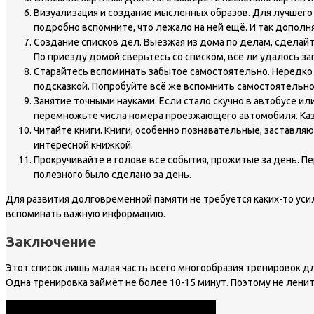
Визуализация и создание мысленных образов. Для лучшего
подробно вспомните, что лежало на ней ещё. И так дополн
Создание списков дел. Выезжая из дома по делам, сделайт
По приезду домой сверьтесь со списком, всё ли удалось з
Старайтесь вспоминать забытое самостоятельно. Нередко 
подсказкой. Попробуйте всё же вспомнить самостоятельно.
Занятие точными науками. Если стало скучно в автобусе и
перемножьте числа номера проезжающего автомобиля. Каза
Читайте книги. Книги, особенно познавательные, заставл
интересной книжкой.
Прокручивайте в голове все события, прожитые за день. Пе
полезного было сделано за день.
Для развития долговременной памяти не требуется каких-то ус
вспоминать важную информацию.
Заключение
Этот список лишь малая часть всего многообразия тренировок дл
Одна тренировка займёт не более 10-15 минут. Поэтому не ленит