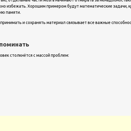
тью, отдельные части мозга начинают отмирать за ненадобностью
можно избежать. Хорошим примером будут математические задачи,
ию памяти.
спринимать и сохранять материал связывает все важные способнос
апоминать
ловек столкнётся с массой проблем: