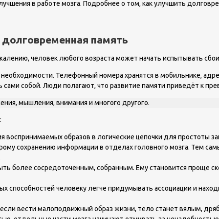
лучшения в работе мозга. Подробнее о том, как улучшить долговр
я долговременная память
сожалению, человек любого возраста может начать испытывать сбои
необходимости. Телефонный номера хранятся в мобильнике, адрес
сами собой. Люди полагают, что развитие памяти приведёт к пр
ения, мышления, внимания и многого другого.
:
я воспринимаемых образов в логические цепочки для простоты за
рому сохранению информации в отделах головного мозга. Тем сам
.
быть более сосредоточенным, собранным. Ему становится проще с
ных способностей человеку легче придумывать ассоциации и нах
о если вести малоподвижный образ жизни, тело станет вялым, дря