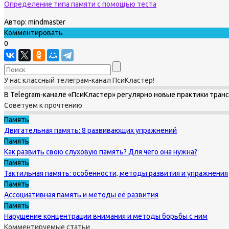
Определение типа памяти с помощью теста
Автор:
mindmaster
Комментировать
0
У нас классный телеграм-канал ПсиКластер!
В Telegram-канале «ПсиКластер» регулярно новые практики тран
Советуем к прочтению
Память
Двигательная память: 8 развивающих упражнений
Память
Как развить свою слуховую память? Для чего она нужна?
Память
Тактильная память: особенности, методы развития и упражнения
Память
Ассоциативная память и методы её развития
Память
Нарушение концентрации внимания и методы борьбы с ним
Комментируемые статьи