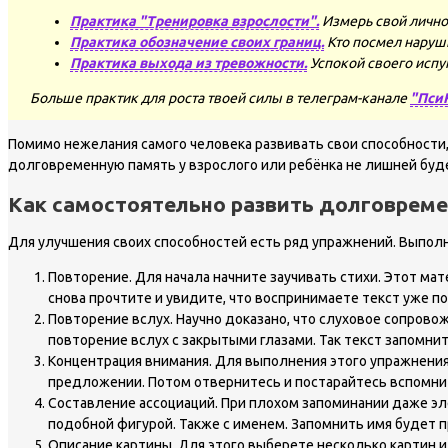
Практика "Тренировка взрослости".
Измерь свой лично
Практика обозначение своих границ.
Кто посмел наруш
Практика выхода из тревожности.
Успокой своего испу
Больше практик для роста твоей силы в телеграм-канале
"Пси
Помимо нежелания самого человека развивать свои способности
долговременную память у взрослого или ребёнка не лишней буде
Как самостоятельно развить долговрем
Для улучшения своих способностей есть ряд упражнений. Выполн
Повторение. Для начала начните заучивать стихи. Этот мат
снова прочтите и увидите, что воспринимаете текст уже по
Повторение вслух. Научно доказано, что слуховое сопрово
повторение вслух с закрытыми глазами. Так текст запомни
Концентрация внимания. Для выполнения этого упражнения 
предложении. Потом отвернитесь и постарайтесь вспомнит
Составление ассоциаций. При плохом запоминании даже эл
подобной фигурой. Также с именем. Запомнить имя будет 
Описание картины. Для этого выберете несколько картин и