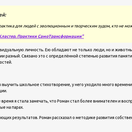
ей:
рактика для людей с эволюционным и творческим зудом, кто не мож
Кластер. Практики СамоТрансформации"
идуальную личность. Ею обладают не только люди, но и животные
и разный. Связано это с определённой степенью развития памяти. 
остей.
и
выучить школьное стихотворение, у него уходило много времени. 
ции.
ремя я стала замечать, что Роман стал более внимателен и воспри
е на парах.
яющих результатов. Роман рассказал о методике развития собстве