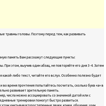
ые травмы головы. Поэтому перед тем, как развивать
енную память Вам расскажут следующие пункты:
. При этом, выучив один абзац, не повторяйте его дня 3-4. Затем
 какой-либо текст, читайте его вслух. Особенно полезно будет
 во время прочтения попытайтесь посчитать, сколько букв «а» в
ельно развивает зрительную память.
р, числа можно ассоциировать со значимой датой или с
жедневные тренировки помогут быстро развиться.
 этом учитывая второстепенные звуки, крики, общение, шум.