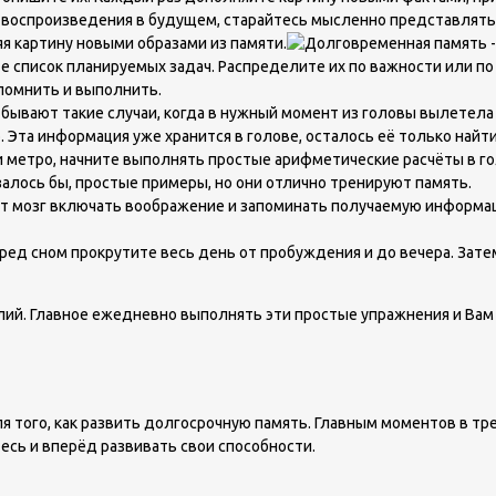
 воспроизведения в будущем, старайтесь мысленно представлять 
яя картину новыми образами из памяти.
е список планируемых задач. Распределите их по важности или по
апомнить и выполнить.
бывают такие случаи, когда в нужный момент из головы вылетела
 Эта информация уже хранится в голове, осталось её только найти
ли метро, начните выполнять простые арифметические расчёты в г
лось бы, простые примеры, но они отлично тренируют память.
яют мозг включать воображение и запоминать получаемую информа
ред сном прокрутите весь день от пробуждения и до вечера. Затем
илий. Главное ежедневно выполнять эти простые упражнения и Ва
я того, как развить долгосрочную память. Главным моментов в тр
есь и вперёд развивать свои способности.