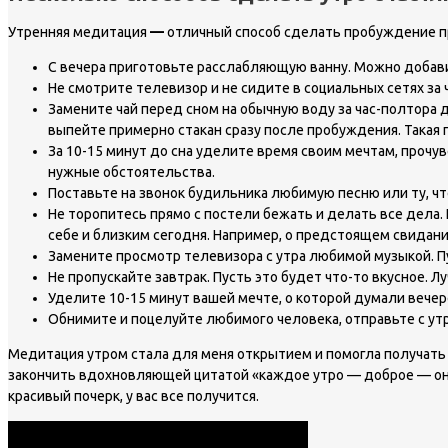
Утренняя медитация
—
отличный способ сделать пробуждение пр
С вечера приготовьте расслабляющую ванну. Можно добавить
Не смотрите телевизор и не сидите в социальных сетях за
Замените чай перед сном на обычную воду за час-полтора д
выпейте примерно стакан сразу после пробуждения. Такая 
За 10-15 минут до сна уделите время своим мечтам, прочув
нужные обстоятельства.
Поставьте на звонок будильника любимую песню или ту, что
Не торопитесь прямо с постели бежать и делать все дела.
себе и близким сегодня. Например, о предстоящем свидани
Замените просмотр телевизора с утра любимой музыкой. Пу
Не пропускайте завтрак. Пусть это будет что-то вкусное. Л
Уделите 10-15 минут вашей мечте, о которой думали вечер
Обнимите и поцелуйте любимого человека, отправьте с ут
Медитация утром стала для меня открытием и помогла получать у
закончить вдохновляющей цитатой «каждое утро — доброе — оно 
красивый почерк, у вас все получится.