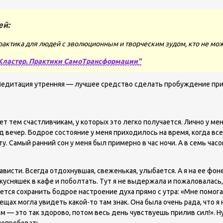
ей:
рактика для людей с эволюционным и творческим зудом, кто не мож
Кластер. Практики СамоТрансформации"
 Медитация утренняя — лучшее средство сделать пробуждение при
т тем счастливчикам, у которых это легко получается. Лично у м
д вечер. Бодрое состояние у меня приходилось на время, когда вс
у. Самый ранний сон у меня был примерно в час ночи. А в семь час
ависти. Всегда отдохнувшая, свеженькая, улыбается. А я на ее фон
сняшек в кафе и поболтать. Тут я не выдержала и пожаловалась, чт
удается сохранить бодрое настроение духа прямо с утра: «Мне помо
щах могла увидеть какой-то там знак. Она была очень рада, что я 
 это так здорово, потом весь день чувствуешь прилив сил!». Ну и