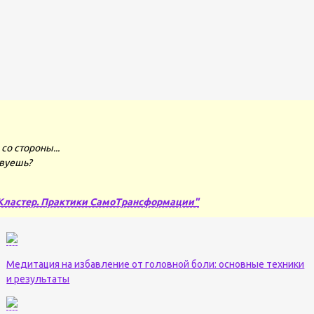
со стороны...
твуешь?
Кластер. Практики СамоТрансформации"
Медитация на избавление от головной боли: основные техники
и результаты