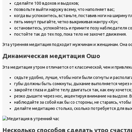
сделайте 100 вдохов и выдохов;
позвольте выйти наружу всему, что наполняет вас;
когда вы успокоитесь, встаньте, поставив ноги на ширину п
пять минут прыгайте, четко выкрикивая мантру «Ху»;
остановитесь, успокойтесь и примите позу наблюдателя со
постойте так до тех пор, пока тело не захочет движения.
Эта утренняя медитация подходит мужчинам и женщинам. Она о
Динамическая медитация Ошо
Эта медитация утром отличается от классической, чем и привлек
сядьте удобно, лучше, чтобы ноги были согнуты и располаг
губы должны быть сомкнуты, дыхание выполняется через н
закройте глаза и дайте телу двигаться так, как ему хочется;
резко дышите через нос, акцентируя внимание на выдохе. 
наблюдайте за собой как бы со стороны, не стараясь, чтоб
делайте медитацию столько, сколько потребуется для вы
Несколько способов сделать утро счаст