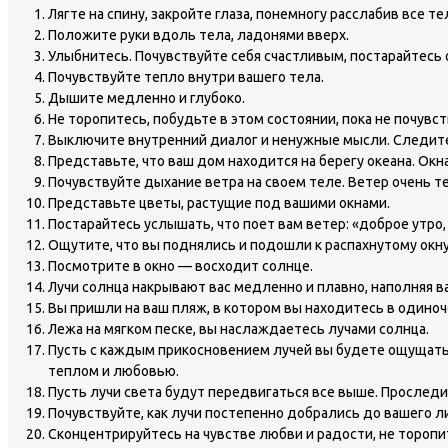
Лягте на спину, закройте глаза, понемногу расслабив все т
Положите руки вдоль тела, ладонями вверх.
Улыбнитесь. Почувствуйте себя счастливым, постарайтесь 
Почувствуйте тепло внутри вашего тела.
Дышите медленно и глубоко.
Не торопитесь, побудьте в этом состоянии, пока не почу
Выключите внутренний диалог и ненужные мысли. Следите
Представьте, что ваш дом находится на берегу океана. Окн
Почувствуйте дыхание ветра на своем теле. Ветер очень те
Представьте цветы, растущие под вашими окнами.
Постарайтесь услышать, что поет вам ветер: «доброе утро,
Ощутите, что вы поднялись и подошли к распахнутому окну
Посмотрите в окно — восходит солнце.
Лучи солнца накрывают вас медленно и плавно, наполняя в
Вы пришли на ваш пляж, в котором вы находитесь в одиноч
Лежа на мягком песке, вы наслаждаетесь лучами солнца.
Пусть с каждым прикосновением лучей вы будете ощущать ра
теплом и любовью.
Пусть лучи света будут передвигаться все выше. Прослед
Почувствуйте, как лучи постепенно добрались до вашего л
Сконцентрируйтесь на чувстве любви и радости, не торопи