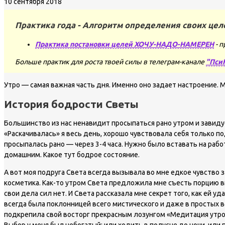
10 сентября 2018
Практика года - Алгоритм определения своих цел
Практика постановки целей ХОЧУ-НАДО-НАМЕРЕН
- п
Больше практик для роста твоей силы в телеграм-канале
"Пси
Утро — самая важная часть дня. Именно оно задает настроение.
История бодрости Светы
Большинство из нас ненавидит просыпаться рано утром и завидуе
«Раскачивалась» я весь день, хорошо чувствовала себя только по
просыпалась рано — через 3-4 часа. Нужно было вставать на работ
домашним. Какое тут бодрое состояние.
А вот моя подруга Света всегда вызывала во мне едкое чувство з
косметика. Как-то утром Света предложила мне съесть порцию вку
свои дела сил нет. И Света рассказала мне секрет того, как ей 
всегда была поклонницей всего мистического и даже в простых ве
подкрепила свой восторг прекрасным лозунгом «Медитация утром —