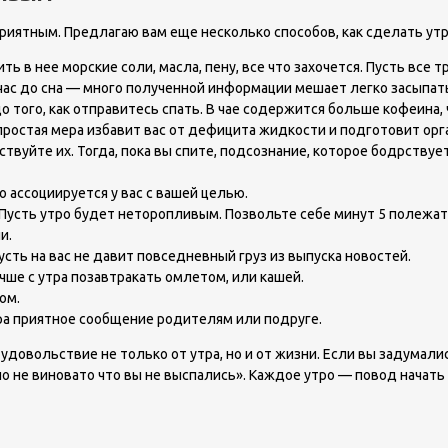
иятным. Предлагаю вам еще несколько способов, как сделать ут
 в нее морские соли, масла, пену, все что захочется. Пусть все т
 час до сна — много полученной информации мешает легко засыпат
о того, как отправитесь спать. В чае содержится больше кофеина,
простая мера избавит вас от дефицита жидкости и подготовит орга
ствуйте их. Тогда, пока вы спите, подсознание, которое бодрствуе
 ассоциируется у вас с вашей целью.
 Пусть утро будет неторопливым. Позвольте себе минут 5 полежат
и.
сть на вас не давит повседневный груз из выпуска новостей.
учше с утра позавтракать омлетом, или кашей.
ом.
ра приятное сообщение родителям или подруге.
довольствие не только от утра, но и от жизни. Если вы задумали
не виновато что вы не выспались». Каждое утро — повод начать ж