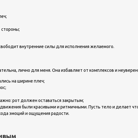
леч;
 стороны;
свободит внутренние силы для исполнения желаемого.
ательна, лично для меня. Она избавляет от комплексов и неуверен
ались на ширине плеч;
ос;
Важно: рот должен оставаться закрытым;
ы движения были красивыми и ритмичными. Пусть тело и делает что
хода эмоций и ощущения радости.
ливым