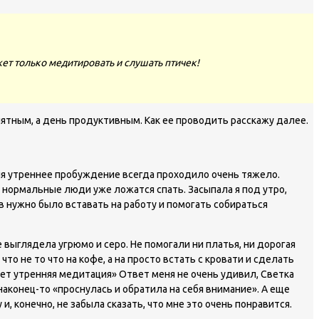
ет только медитировать и слушать птичек!
ятным, а день продуктивным. Как ее проводить расскажу далее.
еня утреннее пробуждение всегда проходило очень тяжело.
е нормальные люди уже ложатся спать. Засыпала я под утро,
ов нужно было вставать на работу и помогать собираться
е выглядела угрюмо и серо. Не помогали ни платья, ни дорогая
о не то что на кофе, а на просто встать с кровати и сделать
гает утренняя медитация» Ответ меня не очень удивил, Светка
наконец-то «проснулась и обратила на себя внимание». А еще
, конечно, не забыла сказать, что мне это очень понравится.