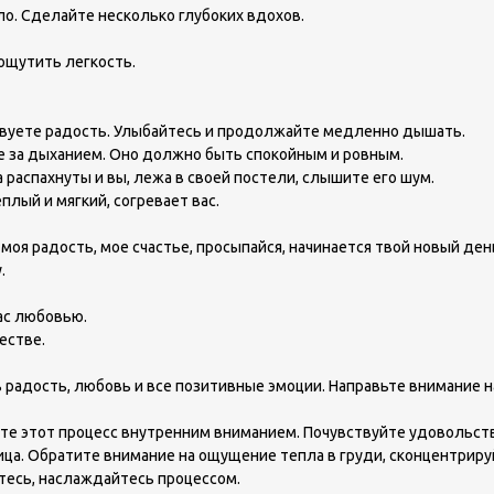
ело. Сделайте несколько глубоких вдохов.
ощутить легкость.
вствуете радость. Улыбайтесь и продолжайте медленно дышать.
 за дыханием. Оно должно быть спокойным и ровным.
а распахнуты и вы, лежа в своей постели, слышите его шум.
плый и мягкий, согревает вас.
 моя радость, мое счастье, просыпайся, начинается твой новый ден
.
ас любовью.
естве.
дость, любовь и все позитивные эмоции. Направьте внимание на ва
ите этот процесс внутренним вниманием. Почувствуйте удовольств
ица. Обратите внимание на ощущение тепла в груди, сконцентриру
тесь, наслаждайтесь процессом.