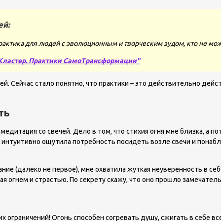
ей:
рактика для людей с эволюционным и творческим зудом, кто не мож
Кластер. Практики СамоТрансформации"
. Сейчас стало понятно, что практики – это действительно дейс
ть
едитация со свечей. Дело в том, что стихия огня мне близка, а по
интуитивно ощутила потребность посидеть возле свечи и понаблю
е (далеко не первое), мне охватила жуткая неуверенность в себе.
ая огнем и страстью. По секрету скажу, что оно прошло замечатель
аких ограничений! Огонь способен согревать душу, сжигать в себе 