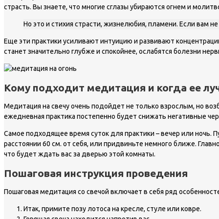
страсть. Вы знаете, что многие сглазы убираются огнем и молитв
Но это и стихия страсти, жизнелюбия, пламени. Если вам н
Еще эти практики усиливают интуицию и развивают концентрацию
станет значительно глубже и спокойнее, ослабятся болезни нерв
Кому подходит медитация и когда ее лу
Медитация на свечу очень подойдет не только взрослым, но воз
ежедневная практика постепенно будет снижать негативные чер
Самое подходящее время суток для практики – вечер или ночь. П
расстоянии 60 см. от себя, или придвиньте немного ближе. Глав
что будет ждать вас за дверью этой комнаты.
Пошаговая инструкция проведения
Пошаговая медитация со свечой включает в себя ряд особенност
Итак, примите позу лотоса на кресле, стуле или ковре.
Горящая свеча находится напротив вас.