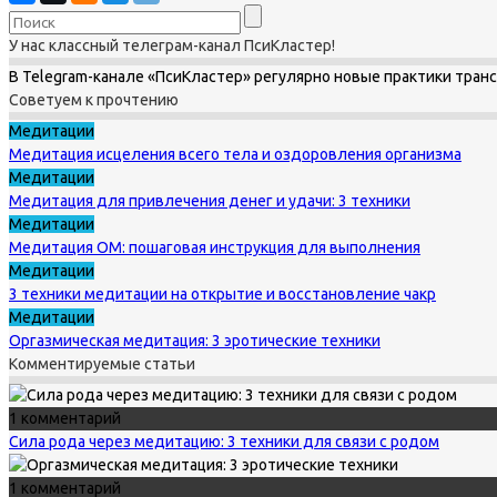
У нас классный телеграм-канал ПсиКластер!
В Telegram-канале «ПсиКластер» регулярно новые практики тран
Советуем к прочтению
Медитации
Медитация исцеления всего тела и оздоровления организма
Медитации
Медитация для привлечения денег и удачи: 3 техники
Медитации
Медитация ОМ: пошаговая инструкция для выполнения
Медитации
3 техники медитации на открытие и восстановление чакр
Медитации
Оргазмическая медитация: 3 эротические техники
Комментируемые статьи
1 комментарий
Сила рода через медитацию: 3 техники для связи с родом
1 комментарий