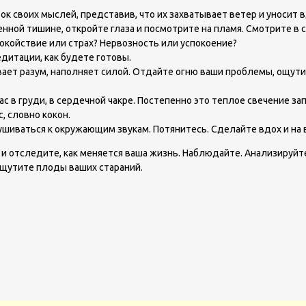
ок своих мыслей, представив, что их захватывает ветер и уносит 
ной тишине, откройте глаза и посмотрите на пламя. Смотрите в са
окойствие или страх? Нервозность или успокоение?
едитации, как будете готовы.
ает разум, наполняет силой. Отдайте огню ваши проблемы, ощутите,
вас в груди, в сердечной чакре. Постепенно это теплое свечение з
, словно кокон.
шиваться к окружающим звукам. Потянитесь. Сделайте вдох и на 
и отследите, как меняется ваша жизнь. Наблюдайте. Анализируйт
ощутите плоды ваших стараний.