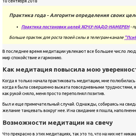
10 сентября 2018
Практика года - Алгоритм определения своих цел
Практика постановки целей ХОЧУ-НАДО-НАМЕРЕН
- п
Больше практик для роста твоей силы в телеграм-канале
"Пси
В последнее время медитации увлекают все большее число людей
мир спокойствие и гармонию.
Как медитация повысила мою увереннос
Когда я только начала практиковать медитации, мне полюбилась м
когда я была совершенно выжата повседневными трудностями, я 
как рукой сняло, меня просто переполнял позитив.
Был и еще примечательный случай. Однажды, собираясь на свидани
желание танцевать вокруг нее. И на свидание я пошла, наполненн
Возможности медитации на свечу
Что прекрасно в этих медитациях, так это то, что на них нет ник