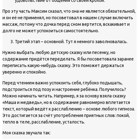
удовольствие от общения со своей крохой.
Про эту часть Максим сказал, что она не является обязательной,
и он её не применял, но посоветовал в нашем случае включить
массаж, потому что дочка перед сном вертится, вскакивает и
долго не может успокоиться самостоятельно.
Третий этап – основной. Тут я немного заволновалась.
Нужно выбрать любую детскую сказку или песенку, но
содержание придётся переделать. Я бы посоветовала заранее
переписать какую-нибудь сказку. Это поможет держаться
уверенно и спокойно.
Перед чтением важно успокоить себя, глубоко подышать,
подстроиться под позу и настроение ребёнка. Получилось?
Можно начинать читать. Например, я за основу взяла сказку
«Маша и медведь», но в содержание равномерно вплетается
текст, который ведёт к расслаблению – основе любого гипноза.
Это достигается за счёт употребления приятных слов: покой,
тепло в теле, расслабление, усталость.
Моя сказка звучала так: