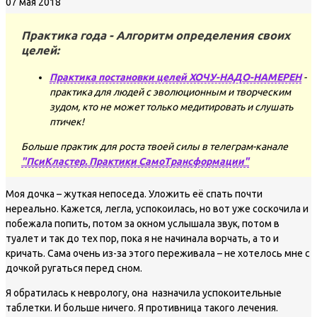
07 мая 2018
Практика года - Алгоритм определения своих
целей:
Практика постановки целей ХОЧУ-НАДО-НАМЕРЕН
-
практика для людей с эволюционным и творческим
зудом, кто не может только медитировать и слушать
птичек!
Больше практик для роста твоей силы в телеграм-канале
"ПсиКластер. Практики СамоТрансформации"
Моя дочка – жуткая непоседа. Уложить её спать почти
нереально. Кажется, легла, успокоилась, но вот уже соскочила и
побежала попить, потом за окном услышала звук, потом в
туалет и так до тех пор, пока я не начинала ворчать, а то и
кричать. Сама очень из-за этого переживала – не хотелось мне с
дочкой ругаться перед сном.
Я обратилась к неврологу, она назначила успокоительные
таблетки. И больше ничего. Я противница такого лечения.