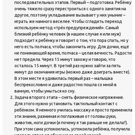
последовательных этапов. Первый – подготовка. Ребёнку
очень тяжело сразу перестроиться с одного занятия на
другое, поэтому укладывание вызывает у них уныние –
играть же намного веселее. Чтобы сгладить переход
используем метод «трёх предупреждений». Самый
близкий ребёнку человек (в нашем случае я или муж)
подходит к ребёнку и говорит о том, что пора спать, но у
него есть полчаса, чтобы закончить игру. Для дочки, ещё
не понимающей время, полчаса – целая вечность. Радости
нет предела. Через 15 минут захожу и говорю, что
осталось 15 минут. В третий раз нужно зайти за пять
минут до окончания игры (можно даже доиграть вместе).
В этом месте я удивилась первый раз – малышка
беспрекословно и даже радостно пошла со мной в
ванную, чтобы умыться ко сну.
Задача второго этапа – снять физическое напряжение.
Для этого нужно установить тактильный контакт с
ребёнком. Я немного училась массажу и просто применила
эти знания, разминая и поглаживая от головы руки,
животик, ноги дочки (и почему я так раньше не делала?).
При этом сама успокоилась, успокоила ребёнка, получила