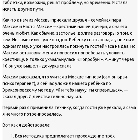
Таблетки, возможно, решат проблему, но временно. Я стала
искать другие пути.
Как-то к нам из Москвы приехали друзья – семейная пара
Максим и Настя. Максим – крёстный нашей дочери, и она его
очень любит. Как обычно, застолье, долгие разговоры о том, о
сём. Не заметили – уже поздно. Ребёнку спать пора, а у неё ни в
одном глазу. Я уже настроилась покинуть гостей часа на два. Но
Максим остановил меня и попросил попробовать уложить
крестницу. Я только ухмыльнулась: «Попробуй!». А минут через
10 он уже вышел – дочурка спала.
Максим рассказал, что учится в Москве гипнозу (сам он врач-
психотерапевт), а сейчас уложил нашего ребёнка по
Эриксоновскому методу. «Я и тебя научу, ты справишься», —
сказал друг. И действительно научил.
Первый раз я применила технику, когда гости уже уехали, а сама
я немного потренировалась.
Вот как я действовала:
Вся методика предполагает прохождение трёх