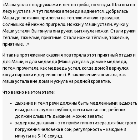
«Маша ушла с подружками в лес по грибы, по ягоды. Шла она по
лесу и устала. А тут полянка впереди виднеется. Добралась
Маша до полянки, прилегла на тёплую мягкую травушку.
Солнышко её нежно пригрело. Ножки у Маши устали. Ручки у
Маши устали. Вытянула она ручки, вытянула ножки. Стали ручки
тёплые, тяжёлые, приятные. Стали ножки тёплые, тяжёлые,
приятные…»
И так на протяжении сказки я повторяла этот приятный отдых и
для Маши, и для медведя (Маша уснула в домике медведя,
потом прочитала, как медведь устал, когда домой вернулся,
когда пирожки в деревню нёс). В заключении я описала, как
Маша устала вне дома и уснула на родной кроватке.
Что важно на этом этапе:
дыхание и темп речи должны быть медленными; вдыхать
и выдыхать нужно глубоко, почти как во сне; ребёнок
должен слышать дыхание; можно зевать;
задержка дыхания – это приём гипнотизёра для быстрого
погружения человека в сон; регулярность – каждые 3
минуты на 5-10 секунд.