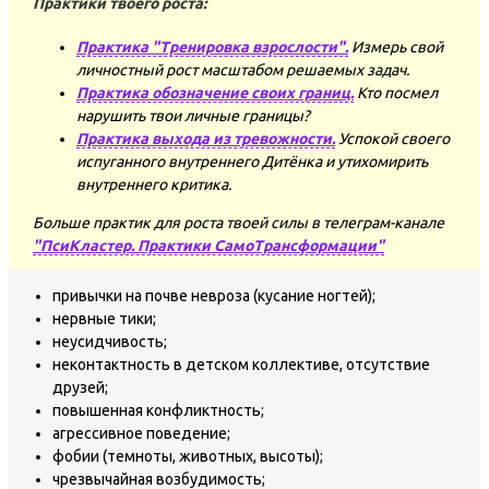
Практики твоего роста:
Практика "Тренировка взрослости".
Измерь свой
личностный рост масштабом решаемых задач.
Практика обозначение своих границ.
Кто посмел
нарушить твои личные границы?
Практика выхода из тревожности.
Успокой своего
испуганного внутреннего Дитёнка и утихомирить
внутреннего критика.
Больше практик для роста твоей силы в телеграм-канале
"ПсиКластер. Практики СамоТрансформации"
привычки на почве невроза (кусание ногтей);
нервные тики;
неусидчивость;
неконтактность в детском коллективе, отсутствие
друзей;
повышенная конфликтность;
агрессивное поведение;
фобии (темноты, животных, высоты);
чрезвычайная возбудимость;