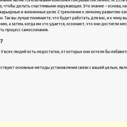
знание является ключевым компонентом развития личности. Если в
ого, чтобы делать счастливыми окружающих. Это знание – основа, н
арьерные и жизненные цели. Стремление к личному развитию означ
ли. Так вы лучше понимаете, что будет работать для вас, и к чему
ию, а затем, когда им это удается, осознают, что они достигли мес
ть процесс самосознания.
?
. У всех людей есть недостатки, от которых они хотели бы избави
ествуют основные методы установления связи с вашей целью, яв