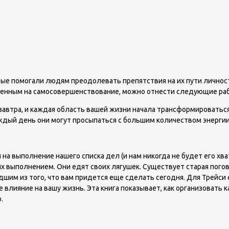
орые помогали людям преодолевать препятствия на их пути личнос
ленным на самосовершенствование, можно отнести следующие ра
я завтра, и каждая область вашей жизни начала трансформироватьс
аждый день они могут просыпаться с большим количеством энергии,
 на выполнение нашего списка дел (и нам никогда не будет его хв
их выполнением. Они едят своих лягушек. Существует старая пого
удшим из того, что вам придется еще сделать сегодня. Для Трейси
влияние на вашу жизнь. Эта книга показывает, как организовать к
.