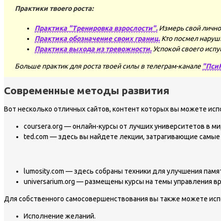
Практики твоего роста:
Практика "Тренировка взрослости".
Измерь свой лично
Практика обозначение своих границ.
Кто посмел наруш
Практика выхода из тревожности.
Успокой своего испу
Больше практик для роста твоей силы в телеграм-канале
"Пси
Современные методы развития
Вот несколько отличных сайтов, контент которых вы можете испо
coursera.org — онлайн-курсы от лучших университетов в ми
ted.com — здесь вы найдете лекции, затрагивающие самые 
lumosity.com — здесь собраны техники для улучшения памя
universarium.org — размещены курсы на темы управления в
Для собственного самосовершенствования вы также можете исп
Исполнение желаний.