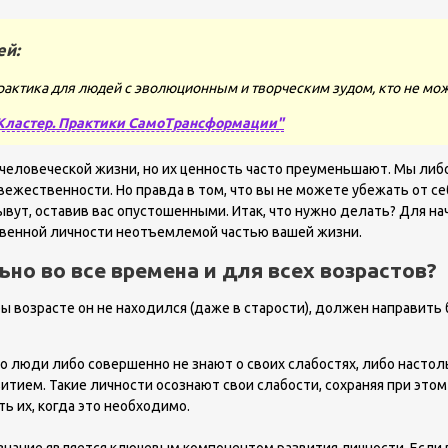
ей:
рактика для людей с эволюционным и творческим зудом, кто не мож
Кластер. Практики СамоТрансформации"
еловеческой жизни, но их ценность часто преуменьшают. Мы либо 
ежественности. Но правда в том, что вы не можете убежать от се
ывут, оставив вас опустошенными. Итак, что нужно делать? Для н
твенной личности неотъемлемой частью вашей жизни.
но во все времена и для всех возрастов?
бы возрасте он не находился (даже в старости), должен направить
то люди либо совершенно не знают о своих слабостях, либо настоль
витием. Такие личности осознают свои слабости, сохраняя при этом
ь их, когда это необходимо.