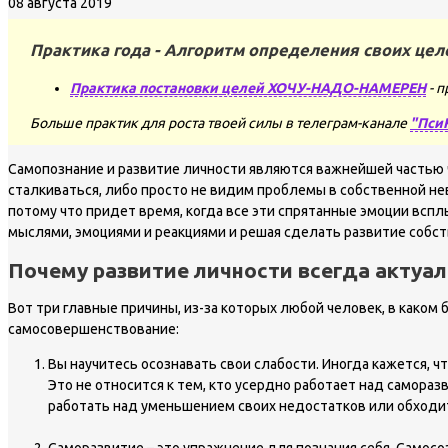
08 августа 2019
Практика года - Алгоритм определения своих цел
Практика постановки целей ХОЧУ-НАДО-НАМЕРЕН
- п
Больше практик для роста твоей силы в телеграм-канале
"Пси
Самопознание и развитие личности являются важнейшей частью ч
сталкиваться, либо просто не видим проблемы в собственной нев
потому что придет время, когда все эти спрятанные эмоции вспл
мыслями, эмоциями и реакциями и решая сделать развитие собс
Почему развитие личности всегда актуаль
Вот три главные причины, из-за которых любой человек, в каком 
самосовершенствование:
Вы научитесь осознавать свои слабости. Иногда кажется, ч
Это не относится к тем, кто усердно работает над самораз
работать над уменьшением своих недостатков или обходит