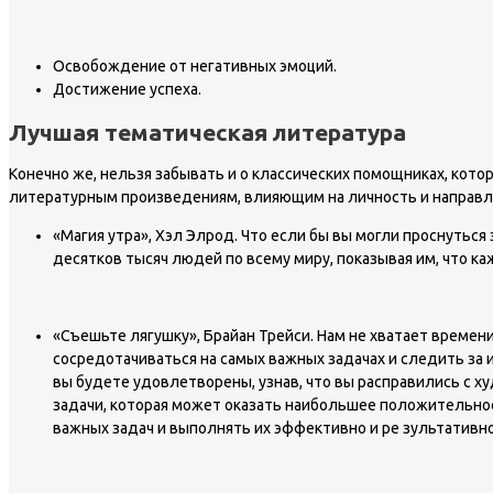
Освобождение от негативных эмоций.
Достижение успеха.
Лучшая тематическая литература
Конечно же, нельзя забывать и о классических помощниках, кот
литературным произведениям, влияющим на личность и направ
«Магия утра», Хэл Элрод. Что если бы вы могли проснутьс
десятков тысяч людей по всему миру, показывая им, что к
«Съешьте лягушку», Брайан Трейси. Нам не хватает времени
сосредотачиваться на самых важных задачах и следить за 
вы будете удовлетворены, узнав, что вы расправились с х
задачи, которая может оказать наибольшее положительное 
важных задач и выполнять их эффективно и ре зультативно