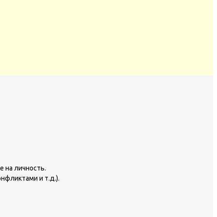
е на личность.
нфликтами и т.д.).