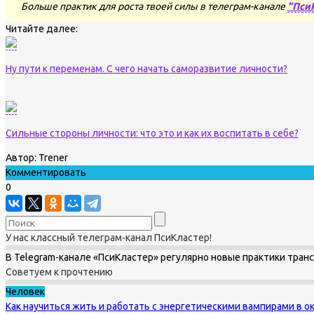
Больше практик для роста твоей силы в телеграм-канале
"Пси
Читайте далее:
Ну пути к переменам. С чего начать саморазвитие личности?
Сильные стороны личности: что это и как их воспитать в себе?
Автор:
Trener
Комментировать
0
У нас классный телеграм-канал ПсиКластер!
В Telegram-канале «ПсиКластер» регулярно новые практики тран
Советуем к прочтению
Человек
Как научиться жить и работать с энергетическими вампирами в 