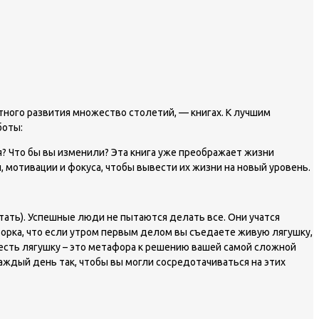
тного развития множество столетий, — книгах. К лучшим
боты:
я? Что бы вы изменили? Эта книга уже преображает жизни
 мотивации и фокуса, чтобы вывести их жизни на новый уровень.
атать). Успешные люди не пытаются делать все. Они учатся
ворка, что если утром первым делом вы съедаете живую лягушку,
 есть лягушку – это метафора к решению вашей самой сложной
аждый день так, чтобы вы могли сосредотачиваться на этих