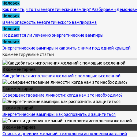
Человек
Как понять, что ты энергетический вампир? Разбираем «демонов»
Человек
В чем опасность энергетического вампиризма
Человек
Поддаются ли лечению энергетические вампиры
Человек
Энергетические вампиры и как жить с ними под одной крышей
Комментируемые статьи
8 комментариев
Как добиться исполнения желаний с помощью вселенной
1 комментарий
Совершенствование личности: когда нам это необходимо?
1 комментарий
Энергетические вампиры: как распознать и защититься
0 комментариев
Список и дневник желаний: технология исполнения желаний