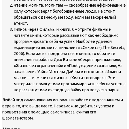
Чтение молитв. Молитвы — своеобразные аффирмации, в
силу которых верят богобоязненные люди. Не стоит
обращаться к данному методу, если вы закоренелый
атеист.
Гипноз через фильмы и книги. Смотрите фильмы и
читайте книги, которые рассказывают как необходимо
программировать себя на успех. Наиболее удачной
экранизацией является кинолента «Секрет» («The Secret»,
2006). Если же вы предпочитаете книги, то обратите
внимание на работы Джо Витале «Секрет притяжения»,
«Жизнь без ограничений» и «Пробуждение сознания», На
заключения Уэйна Уолтера Дайера в его книгах «Измени
мысли — изменится жизнь», «Хватит оговорок!». Эти
материалы помогут вам программировать себя на успех, а
не расскажут вам очередную байку про везучего парня.
Любой вид самовнушения основан на работе с подсознанием и
вере в то, что вы делаете. Невозможно добиться успеха и
процветания с помощью самогипноза, считая его
шарлатанством.