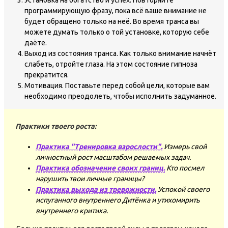
Установка на богатство и успех. Повторяйте
программирующую фразу, пока всё ваше внимание не
будет обращено только на неё. Во время транса вы
можете думать только о той установке, которую себе
даёте.
Выход из состояния транса. Как только внимание начнёт
слабеть, отройте глаза. На этом состояние гипноза
прекратится.
Мотивация. Поставьте перед собой цели, которые вам
необходимо преодолеть, чтобы исполнить задуманное.
Практики твоего роста:
Практика "Тренировка взрослости".
Измерь свой
личностный рост масштабом решаемых задач.
Практика обозначение своих границ.
Кто посмел
нарушить твои личные границы?
Практика выхода из тревожности.
Успокой своего
испуганного внутреннего Дитёнка и утихомирить
внутреннего критика.