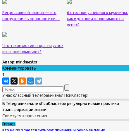
Регрессивный гипноз — это
6 столпов успешного мужчины:
погружение в прошлое или…
как вдохновить любимого на
успех?
Что такое мотиваторы на успех
и как они помогают?
Автор:
mindmaster
Комментировать
1
У нас классный телеграм-канал ПсиКластер!
В Telegram-канале «ПсиКластер» регулярно новые практики
трансформации жизни.
Советуем к прочтению
Гипноз
Кто не поддается гипнозу: признаки и рекомендации