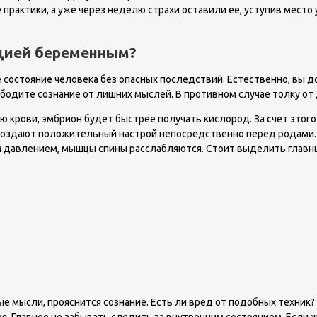
практики, а уже через неделю страхи оставили ее, уступив место 
ацией беременным?
 состояние человека без опасных последствий. Естественно, вы 
ободите сознание от лишних мыслей. В противном случае толку от
 крови, эмбрион будет быстрее получать кислород. За счет этого
и создают положительный настрой непосредственно перед родами
 давлением, мышцы спины расслабляются. Стоит выделить главн
ные мысли, прояснится сознание. Есть ли вред от подобных техни