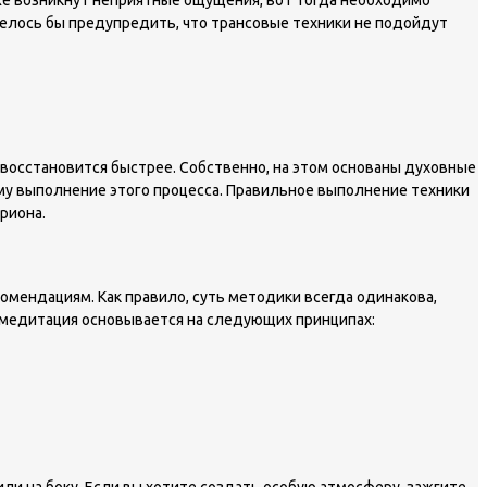
 же возникнут неприятные ощущения, вот тогда необходимо
телось бы предупредить, что трансовые техники не подойдут
восстановится быстрее. Собственно, на этом основаны духовные
зму выполнение этого процесса. Правильное выполнение техники
риона.
мендациям. Как правило, суть методики всегда одинакова,
я медитация основывается на следующих принципах:
или на боку. Если вы хотите создать особую атмосферу, зажгите