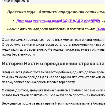
14 сентября 2018
Практика года - Алгоритм определения своих цел
Практика постановки целей ХОЧУ-НАДО-НАМЕРЕН
- п
Больше практик для роста твоей силы в телеграм-канале
"Пси
Один из самых тревожных, трепетных моментов в жизни женщины 
Стресс, умственная и физическая усталость, переживания – все
медитация для беременных. Методика также выступает отличным
исход беременности.
История Насти о преодолении страха ст
Влад и Настя давно хотели завести ребенка, однако долгое врем
том, как тяжело пройдет для нее это время, что станет плохой м
потому записалась на прием к психотерапевту.
Ожидая доктора, девушка познакомилась в холле с беременной же
оставаться такой позитивной. Все оказалось просто – ей помог
Вернувшись после сеанса у врача, Настя принялась искать больш