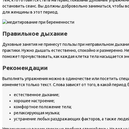
тем, кто готовится стать матерью, показаны духовные упражнен
остановить сеанс. Вы должны добровольно заниматься, чтобы во
для женщины в этот период.
Правильное дыхание
Духовные занятия не принесут пользы при неправильном дыхании
практики. Нужно дышать естественно, спокойно и размеренно. Н
поможет прочувствовать, как каждая клетка тела насыщается эне
Рекомендации
Выполнять упражнения можно в одиночестве или посетить специ
изменяется только текст. Слова зависят от того, в какой перио
естественное дыхание;
хорошее настроение;
комфортное положение тела;
релаксирующая музыка;
устранение любых раздражающих факторов, а также люде
Упражнения на ранних сроках не требуют строгой позы. Но вот н