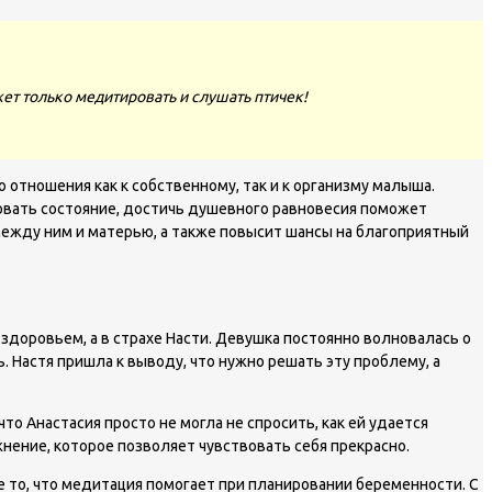
ет только медитировать и слушать птичек!
отношения как к собственному, так и к организму малыша.
зовать состояние, достичь душевного равновесия поможет
ежду ним и матерью, а также повысит шансы на благоприятный
 здоровьем, а в страхе Насти. Девушка постоянно волновалась о
. Настя пришла к выводу, что нужно решать эту проблему, а
о Анастасия просто не могла не спросить, как ей удается
нение, которое позволяет чувствовать себя прекрасно.
е то, что медитация помогает при планировании беременности. С