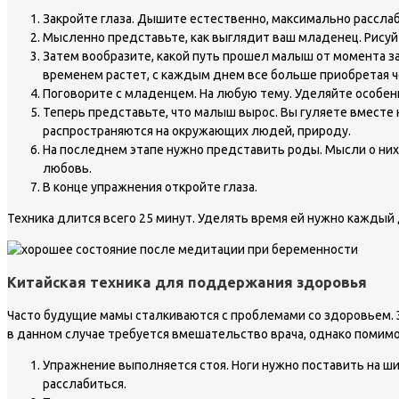
Закройте глаза. Дышите естественно, максимально расслаб
Мысленно представьте, как выглядит ваш младенец. Рисуй
Затем вообразите, какой путь прошел малыш от момента за
временем растет, с каждым днем все больше приобретая ч
Поговорите с младенцем. На любую тему. Уделяйте особенн
Теперь представьте, что малыш вырос. Вы гуляете вместе н
распространяются на окружающих людей, природу.
На последнем этапе нужно представить роды. Мысли о них
любовь.
В конце упражнения откройте глаза.
Техника длится всего 25 минут. Уделять время ей нужно каждый 
Китайская техника для поддержания здоровья
Часто будущие мамы сталкиваются с проблемами со здоровьем. Э
в данном случае требуется вмешательство врача, однако помимо
Упражнение выполняется стоя. Ноги нужно поставить на ши
расслабиться.