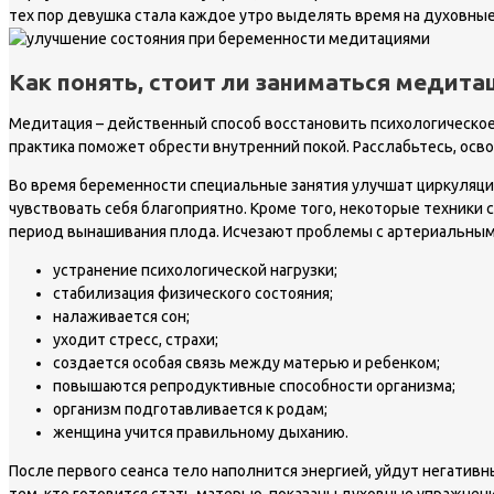
тех пор девушка стала каждое утро выделять время на духовные 
Как понять, стоит ли заниматься медит
Медитация – действенный способ восстановить психологическое
практика поможет обрести внутренний покой. Расслабьтесь, осв
Во время беременности специальные занятия улучшат циркуляцию
чувствовать себя благоприятно. Кроме того, некоторые техник
период вынашивания плода. Исчезают проблемы с артериальным
устранение психологической нагрузки;
стабилизация физического состояния;
налаживается сон;
уходит стресс, страхи;
создается особая связь между матерью и ребенком;
повышаются репродуктивные способности организма;
организм подготавливается к родам;
женщина учится правильному дыханию.
После первого сеанса тело наполнится энергией, уйдут негатив