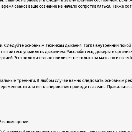
ия. Главное не забывать следить за внутренним состоянием. Если
 время сеанса ваше сознание не начало сопротивляться. Также хо
. Следуйте основным техникам дыхания, тогда внутренний покой 
е пытайтесь управлять дыханием. Расслабьтесь, доверьте органи
ргией. Это положительно повлияет не только на мать, но и на эмб
альные тренинги. В любом случае важно следовать основным реко
д беременности или ее планирования проводится сеанс. Правильна
й в помещении.
а 8-9 месяцах беременности лучше выполнять упражнения на спине 