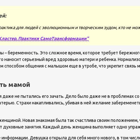
ей:
рактика для людей с эволюционным и творческим зудом, кто не мож
Кластер. Практики СамоТрансформации"
– беременность. Это сложное время, которое требует бережного 
 это наносит серьезный вред здоровью матери и ребенка. Нормали
 способом общения с малышом еще в утробе, что укрепит связь м
ать мамой
я даже не пытались его зачать. Дело было даже не в проблемах со
атерью. Страхи накапливались, убивая в ней желание забеременеть
нщиной. Новая знакомая была так счастлива своим положением, чт
ают духовные занятия. Каждый день женщина выполняет одно упраж
е информации. Девушка открыла для себя много нового, в том числ