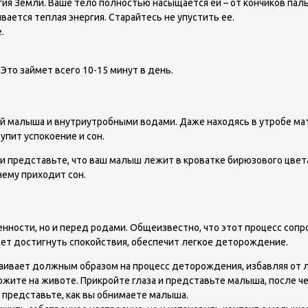
ргия Земли. Ваше тело полностью насыщается ей – от кончиков пал
ивается теплая энергия. Старайтесь не упустить ее.
.
Это займет всего 10-15 минут в день.
й малыша и внутриутробными водами. Даже находясь в утробе мат
пит успокоение и сон.
 и представьте, что ваш малыш лежит в кроватке бирюзового цвет
нему приходит сон.
нности, но и перед родами. Общеизвестно, что этот процесс со
ет достигнуть спокойствия, обеспечит легкое деторождение.
аивает должным образом на процесс деторождения, избавляя от л
ожите на животе. Прикройте глаза и представьте малыша, после чег
представьте, как вы обнимаете малыша.