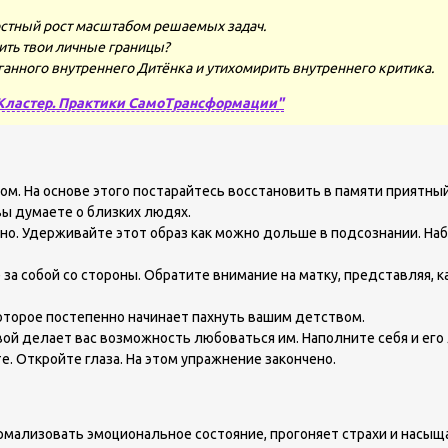
стный рост масштабом решаемых задач.
ить твои личные границы?
ганного внутреннего Дитёнка и утихомирить внутреннего критика.
Кластер. Практики СамоТрансформации"
м. На основе этого постарайтесь восстановить в памяти приятный
вы думаете о близких людях.
но. Удерживайте этот образ как можно дольше в подсознании. Наб
за собой со стороны. Обратите внимание на матку, представляя, 
которое постепенно начинает пахнуть вашим детством.
вой делает вас возможность любоваться им. Наполните себя и его
е. Откройте глаза. На этом упражнение закончено.
рмализовать эмоциональное состояние, прогоняет страхи и насыща