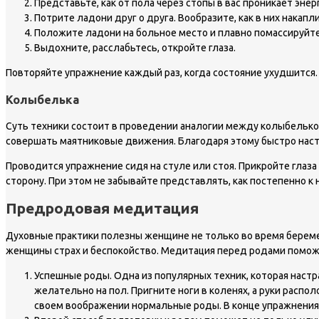
Представьте, как от пола через стопы в вас проникает эне
Потрите ладони друг о друга. Вообразите, как в них накапл
Положите ладони на больное место и плавно помассируйте
Выдохните, расслабьтесь, откройте глаза.
Повторяйте упражнение каждый раз, когда состояние ухудшится. 
Колыбелька
Суть техники состоит в проведении аналогии между колыбелько
совершать маятниковые движения. Благодаря этому быстро насту
Проводится упражнение сидя на стуле или стоя. Прикройте глаза
сторону. При этом не забывайте представлять, как постепенно к 
Предродовая медитация
Духовные практики полезны женщине не только во время береме
женщины страх и беспокойство. Медитация перед родами помож
Успешные роды. Одна из популярных техник, которая настр
желательно на пол. Пригните ноги в коленях, а руки распол
своем воображении нормальные роды. В конце упражнения 