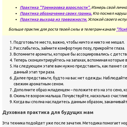
Практика "Тренировка взрослости".
Измерь свой лично
Практика обозначение своих границ.
Кто посмел наруш
Практика выхода из тревожности.
Успокой своего испу
Больше практик для роста твоей силы в телеграм-канале
"Пси
Подготовьте место, важно, чтобы ничто и никто не мешал.
Расслабьтесь, займите комфортную позу, прикройте глаза.
Вспомните ароматы, которые бы ассоциировались с детство
Теперь сконцентрируйтесь на запахах, вспоминая которые 
На следующем этапе вам нужно представить, как пахнет се
данный этап три раза.
Далее представьте, будто на вас нет одежды. Наблюдайте 
свежим ароматным сеном.
Дополните образ младенцем – положите его на это сено, 
Окиньте взором малыша. Почувствуйте, насколько счастли
Когда вы сполна насладитесь данным образом, заканчивайт
Духовная практика для будущих мам
Эта техника подойдет уже после зачатия. Методика помогает но