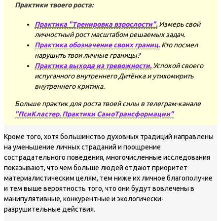
Практики твоего роста:
Практика "Тренировка взрослости".
Измерь свой
личностный рост масштабом решаемых задач.
Практика обозначение своих границ.
Кто посмел
нарушить твои личные границы?
Практика выхода из тревожности.
Успокой своего
испуганного внутреннего Дитёнка и утихомирить
внутреннего критика.
Больше практик для роста твоей силы в телеграм-канале
"ПсиКластер. Практики СамоТрансформации"
Кроме того, хотя большинство духовных традиций направлены
на уменьшение личных страданий и поощрение
сострадательного поведения, многочисленные исследования
показывают, что чем больше людей отдают приоритет
материалистическим целям, тем ниже их личное благополучие
и тем выше вероятность того, что они будут вовлечены в
манипулятивные, конкурентные и экологически-
разрушительные действия.