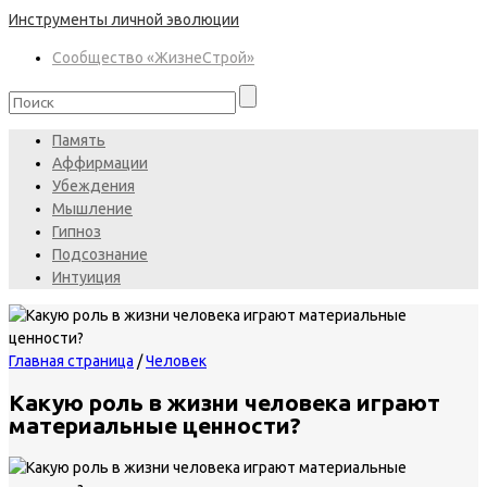
Инструменты личной эволюции
Сообщество «ЖизнеСтрой»
Память
Аффирмации
Убеждения
Мышление
Гипноз
Подсознание
Интуиция
Главная страница
/
Человек
Какую роль в жизни человека играют
материальные ценности?